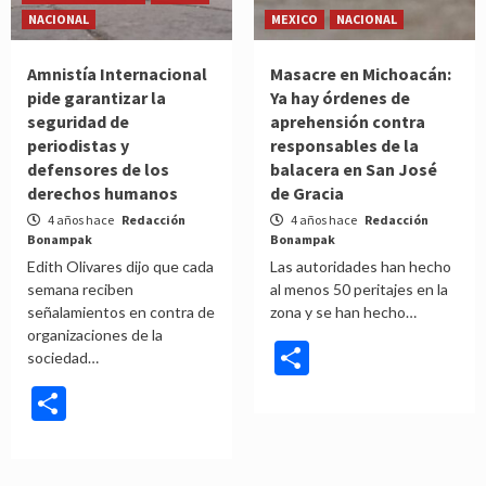
NACIONAL
MEXICO
NACIONAL
Amnistía Internacional
Masacre en Michoacán:
pide garantizar la
Ya hay órdenes de
seguridad de
aprehensión contra
periodistas y
responsables de la
defensores de los
balacera en San José
derechos humanos
de Gracia
4 años hace
Redacción
4 años hace
Redacción
Bonampak
Bonampak
Edith Olivares dijo que cada
Las autoridades han hecho
semana reciben
al menos 50 peritajes en la
señalamientos en contra de
zona y se han hecho…
organizaciones de la
Compartir
sociedad…
Compartir