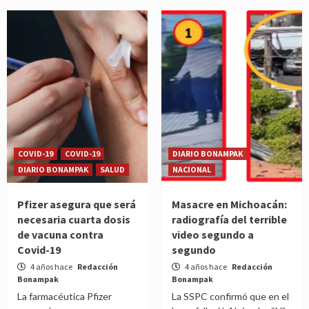
COVID-19
COVID-19
DIARIO BONAMPAK
DIARIO BONAMPAK
SALUD
NACIONAL
Pfizer asegura que será
Masacre en Michoacán:
necesaria cuarta dosis
radiografía del terrible
de vacuna contra
video segundo a
Covid-19
segundo
4 años hace
Redacción
4 años hace
Redacción
Bonampak
Bonampak
La farmacéutica Pfizer
La SSPC confirmó que en el