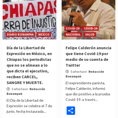
COVID-19
COVID-19
DIARIO BONAMPAK
MEXICO
NACIONAL
SALUD
Día de la Libertad de
Felipe Calderón anuncia
Expresión en México, en
que tiene Covid-19 por
Chiapas los periodistas
medio de su cuenta de
que no se alinean a lo
Twitter
que dicta el ejecutivo,
5 años hace
Redacción
reciben CARCEL,
Bonampak
SANGRE Y MUERTE.
El expresidente panista,
Felipe Calderón, informó
5 años hace
Redacción
Bonampak
que dio positivo a la prueba
Covid-19. a través…
El Día de la Libertad de
Expresión se celebra el 7 de
Compartir
junio, fecha instaurada…