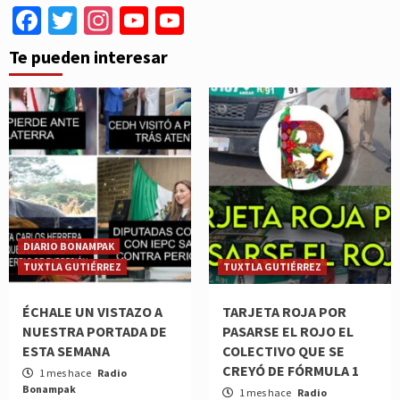
Facebook
Twitter
Instagram
YouTube
YouTube
Channel
Te pueden interesar
DIARIO BONAMPAK
TUXTLA GUTIÉRREZ
TUXTLA GUTIÉRREZ
ÉCHALE UN VISTAZO A
TARJETA ROJA POR
NUESTRA PORTADA DE
PASARSE EL ROJO EL
ESTA SEMANA
COLECTIVO QUE SE
CREYÓ DE FÓRMULA 1
1 mes hace
Radio
Bonampak
1 mes hace
Radio