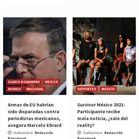
DIARIO BONAMPAK
MEXICO
MUNDO
NACIONAL
DEPORTES
MEXICO
Armas de EU habrían
Survivor México 2021:
sido disparadas contra
Participante recibe
periodistas mexicanos,
mala noticia, ¿sale del
asegura Marcelo Ebrard
reality?
4 años hace
Redacción
5 años hace
Redacción
Bonampak
Bonampak