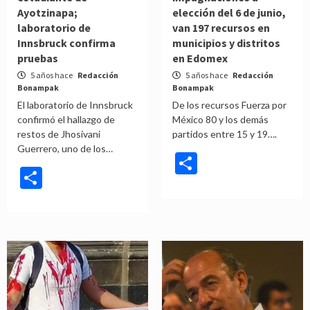
Ayotzinapa;
elección del 6 de junio,
laboratorio de
van 197 recursos en
Innsbruck confirma
municipios y distritos
pruebas
en Edomex
5 años hace
Redacción
5 años hace
Redacción
Bonampak
Bonampak
El laboratorio de Innsbruck
De los recursos Fuerza por
confirmó el hallazgo de
México 80 y los demás
restos de Jhosivani
partidos entre 15 y 19….
Guerrero, uno de los…
Compartir
Compartir