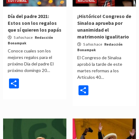
EDITORIAL
NACIONAL
Día del padre 2021:
¡Histórico! Congreso de
Estos son los regalos
Sinaloa aprueba por
que sí quieren los papás
unanimidad el
matrimonio igualitario
5 años hace
Redacción
Bonampak
5 años hace
Redacción
Bonampak
Conoce cuales son los
mejores regalos para el
El Congreso de Sinaloa
próximo Día del padre El
aprobó la tarde de este
próximo domingo 20…
martes reformas a los
Artículos 40…
Compartir
Compartir