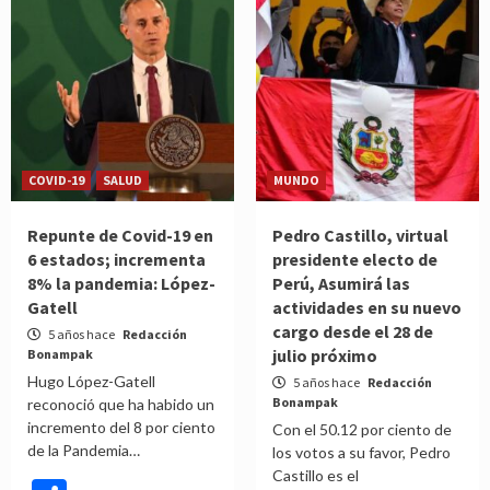
COVID-19
SALUD
MUNDO
Repunte de Covid-19 en
Pedro Castillo, virtual
6 estados; incrementa
presidente electo de
8% la pandemia: López-
Perú, Asumirá las
Gatell
actividades en su nuevo
cargo desde el 28 de
5 años hace
Redacción
julio próximo
Bonampak
Hugo López-Gatell
5 años hace
Redacción
Bonampak
reconoció que ha habido un
incremento del 8 por ciento
Con el 50.12 por ciento de
de la Pandemia…
los votos a su favor, Pedro
Castillo es el