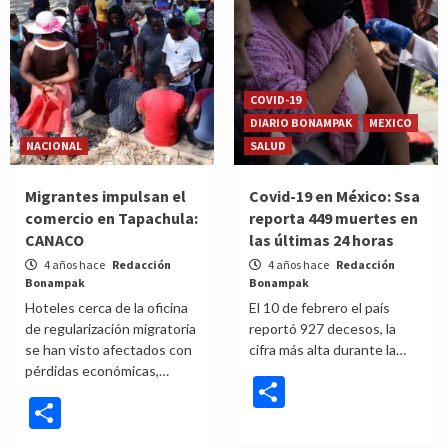
COVID-19
DIARIO BONAMPAK
MEXICO
NACIONAL
SALUD
Migrantes impulsan el
Covid-19 en México: Ssa
comercio en Tapachula:
reporta 449 muertes en
CANACO
las últimas 24 horas
4 años hace
Redacción
4 años hace
Redacción
Bonampak
Bonampak
Hoteles cerca de la oficina
El 10 de febrero el país
de regularización migratoria
reportó 927 decesos, la
se han visto afectados con
cifra más alta durante la…
pérdidas económicas,…
Compartir
Compartir