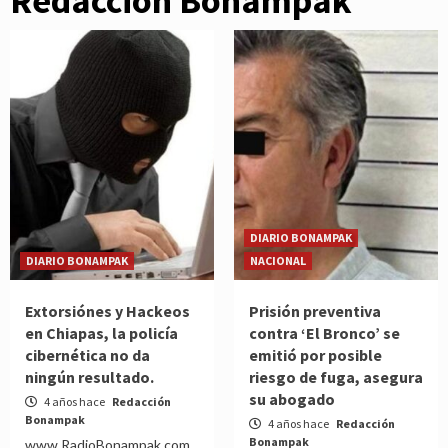
Redacción Bonampak
DIARIO BONAMPAK
DIARIO BONAMPAK
NACIONAL
Extorsiónes y Hackeos
Prisión preventiva
en Chiapas, la policía
contra ‘El Bronco’ se
cibernética no da
emitió por posible
ningún resultado.
riesgo de fuga, asegura
su abogado
4 años hace
Redacción
Bonampak
4 años hace
Redacción
Bonampak
www.RadioBonampak.com