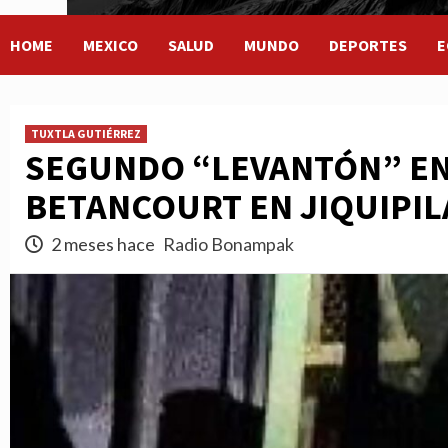
HOME
MEXICO
SALUD
MUNDO
DEPORTES
E
TUXTLA GUTIÉRREZ
SEGUNDO “LEVANTÓN” EN 
BETANCOURT EN JIQUIPIL
2 meses hace
Radio Bonampak