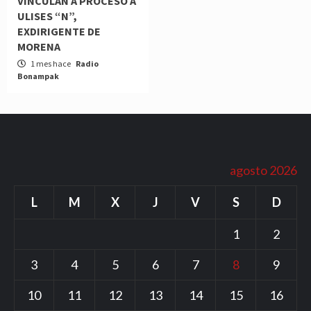
VINCULAN A PROCESO A
ULISES “N”,
EXDIRIGENTE DE
MORENA
1 mes hace
Radio
Bonampak
agosto 2026
L
M
X
J
V
S
D
1
2
3
4
5
6
7
8
9
10
11
12
13
14
15
16