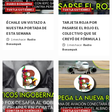
DIARIO BONAMPAK
TUXTLA GUTIÉRREZ
TUXTLA GUTIÉRREZ
ÉCHALE UN VISTAZO A
TARJETA ROJA POR
NUESTRA PORTADA DE
PASARSE EL ROJO EL
ESTA SEMANA
COLECTIVO QUE SE
CREYÓ DE FÓRMULA 1
1 mes hace
Radio
Bonampak
1 mes hace
Radio
Bonampak
COMITÁN DE DOMÍNGUEZ
TUXTLA GUTIÉRREZ