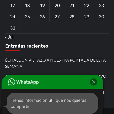
17
18
19
20
21
22
23
24
25
26
27
28
29
30
31
« Jul
Entradas recientes
ÉCHALE UN VISTAZO A NUESTRA PORTADA DE ESTA
SEMANA
TARJETA ROJA POR PASARSE EL ROJO EL COLECTIVO
QUE SE CREYÓ DE FÓRMULA 1
MARIO FOX DESAFÍA AL GOBIERNO DE CHIAPAS EN
COMITÁN
Tienes información útil que nos quieras
compartir.