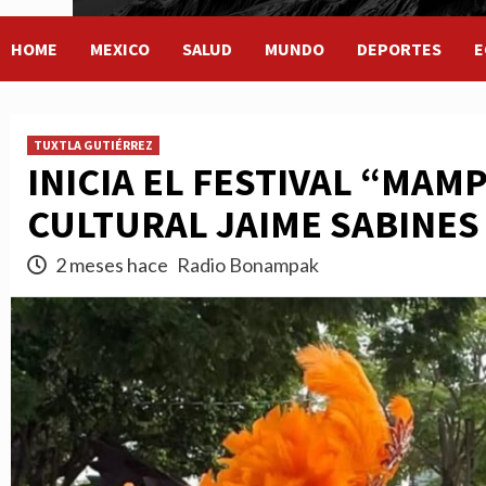
HOME
MEXICO
SALUD
MUNDO
DEPORTES
E
TUXTLA GUTIÉRREZ
INICIA EL FESTIVAL “MAM
CULTURAL JAIME SABINES
2 meses hace
Radio Bonampak