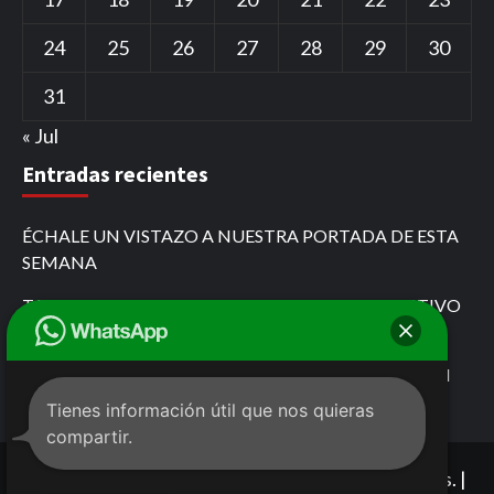
24
25
26
27
28
29
30
31
« Jul
Entradas recientes
ÉCHALE UN VISTAZO A NUESTRA PORTADA DE ESTA
SEMANA
TARJETA ROJA POR PASARSE EL ROJO EL COLECTIVO
QUE SE CREYÓ DE FÓRMULA 1
MARIO FOX DESAFÍA AL GOBIERNO DE CHIAPAS EN
COMITÁN
Tienes información útil que nos quieras
compartir.
Copyright © 2021 Todos los derechos reservados. |