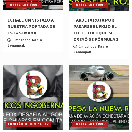
TUXTLA GUTIÉRREZ
TUXTLA GUTIÉRREZ
ÉCHALE UN VISTAZO A
TARJETA ROJA POR
NUESTRA PORTADA DE
PASARSE EL ROJO EL
ESTA SEMANA
COLECTIVO QUE SE
CREYÓ DE FÓRMULA 1
1 mes hace
Radio
Bonampak
1 mes hace
Radio
Bonampak
COMITÁN DE DOMÍNGUEZ
TUXTLA GUTIÉRREZ