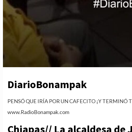
DiarioBonampak
PENSÓ QUE IRÍA POR UN CAFECITO ¡Y TERMINÓ T
www.RadioBonampak.com
Chiapas// La alcaldesa de 