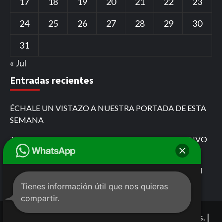
17
18
19
20
21
22
23
24
25
26
27
28
29
30
31
« Jul
Entradas recientes
ÉCHALE UN VISTAZO A NUESTRA PORTADA DE ESTA
SEMANA
TARJETA ROJA POR PASARSE EL ROJO EL COLECTIVO
QUE SE CREYÓ DE FÓRMULA 1
MARIO FOX DESAFÍA AL GOBIERNO DE CHIAPAS EN
COMITÁN
Tienes información útil que nos quieras
compartir.
Copyright © 2021 Todos los derechos reservados. |