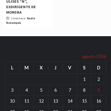
ULISES “N”,
EXDIRIGENTE DE
MORENA
1 mes hace
Radio
Bonampak
agosto 2026
L
M
X
J
V
S
D
1
2
3
4
5
6
7
8
9
10
11
12
13
14
15
16