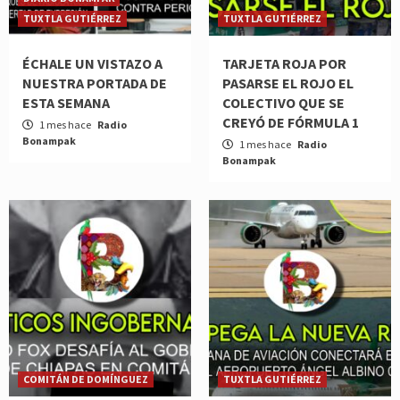
TUXTLA GUTIÉRREZ
TUXTLA GUTIÉRREZ
ÉCHALE UN VISTAZO A
TARJETA ROJA POR
NUESTRA PORTADA DE
PASARSE EL ROJO EL
ESTA SEMANA
COLECTIVO QUE SE
CREYÓ DE FÓRMULA 1
1 mes hace
Radio
Bonampak
1 mes hace
Radio
Bonampak
COMITÁN DE DOMÍNGUEZ
TUXTLA GUTIÉRREZ