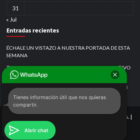
31
« Jul
Entradas recientes
ÉCHALE UN VISTAZO A NUESTRA PORTADA DE ESTA
SEMANA
TARJETA ROJA POR PASARSE EL ROJO EL COLECTIVO
QUE SE CREYÓ DE FÓRMULA 1
MARIO FOX DESAFÍA AL GOBIERNO DE CHIAPAS EN
COMITÁN
Tienes información útil que nos quieras
compartir.
Copyright © 2021 Todos los derechos reservados. |
Radio Bonampak y Diario Bonampak de Grupo
Abrir chat
Bonampak.