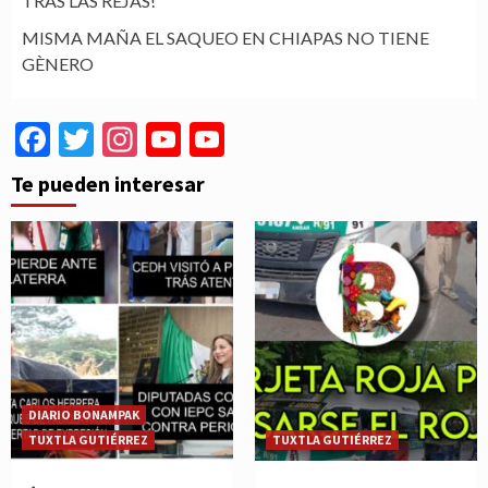
TRAS LAS REJAS!
MISMA MAÑA EL SAQUEO EN CHIAPAS NO TIENE
GÈNERO
Facebook
Twitter
Instagram
YouTube
YouTube
Channel
Te pueden interesar
DIARIO BONAMPAK
TUXTLA GUTIÉRREZ
TUXTLA GUTIÉRREZ