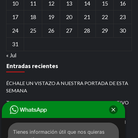
10
11
12
13
14
15
16
17
18
19
20
21
22
23
24
25
26
27
28
29
30
31
« Jul
Entradas recientes
ÉCHALE UN VISTAZO A NUESTRA PORTADA DE ESTA
SEMANA
TARJETA ROJA POR PASARSE EL ROJO EL COLECTIVO
QUE SE CREYÓ DE FÓRMULA 1
MARIO FOX DESAFÍA AL GOBIERNO DE CHIAPAS EN
COMITÁN
Tienes información útil que nos quieras