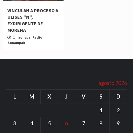
VINCULAN A PROCESO A
ULISES “N”,
EXDIRIGENTE DE
MORENA
1 mes hace
Radio
Bonampak
agosto 2026
L
M
X
J
V
S
D
1
2
3
4
5
6
7
8
9