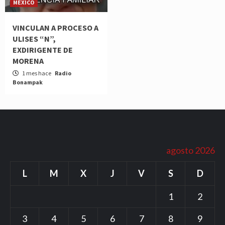
MEXICO
VINCULAN A PROCESO A
ULISES “N”,
EXDIRIGENTE DE
MORENA
1 mes hace
Radio
Bonampak
agosto 2026
L
M
X
J
V
S
D
1
2
3
4
5
6
7
8
9